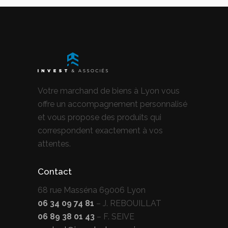
Votre marchand de biens à Lyon vous
offre un accompagnement personnalisé
et vous propose des produits qui
correspondent exactement à vos
attentes.
Contact
68 rue Masséna 69006 Lyon
06 34 09 74 81
– J. REBOUILLAT
06 89 38 01 43
– F. SEIVE