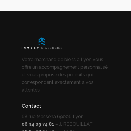
Votre marchand de biens à Lyon vous
offre un accompagnement personnalisé
et vous propose des produits qui
correspondent exactement à vos
attentes.
Contact
68 rue Masséna 69006 Lyon
06 34 09 74 81
– J. REBOUILLAT