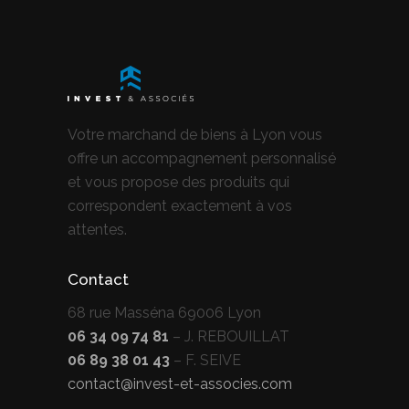
Votre marchand de biens à Lyon vous
offre un accompagnement personnalisé
et vous propose des produits qui
correspondent exactement à vos
attentes.
Contact
68 rue Masséna 69006 Lyon
06 34 09 74 81
– J. REBOUILLAT
06 89 38 01 43
– F. SEIVE
contact@invest-et-associes.com