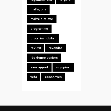
malfaçons
maître d'œuvre
programme
projet immobilier
re2020
revendre
résidence seniors
sans apport
scpi pinel
vefa
économies