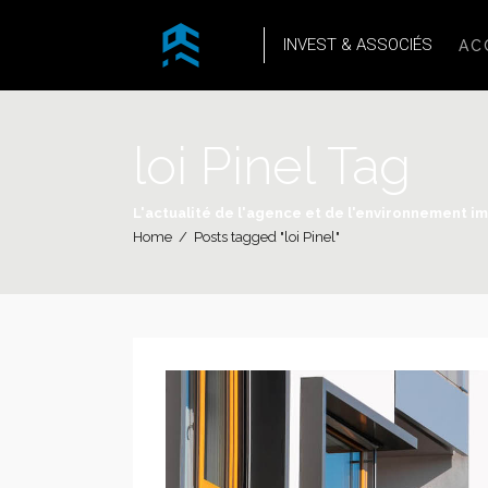
INVEST & ASSOCIÉS
AC
loi Pinel Tag
L'actualité de l'agence et de l'environnement i
Home
/
Posts tagged "loi Pinel"