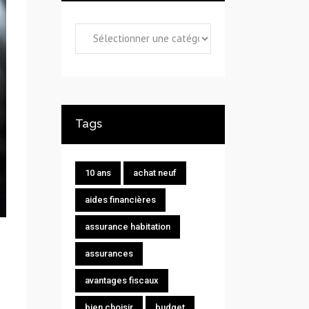
Catégories
Tags
10 ans
achat neuf
aides financières
assurance habitation
assurances
avantages fiscaux
bien choisir
budget