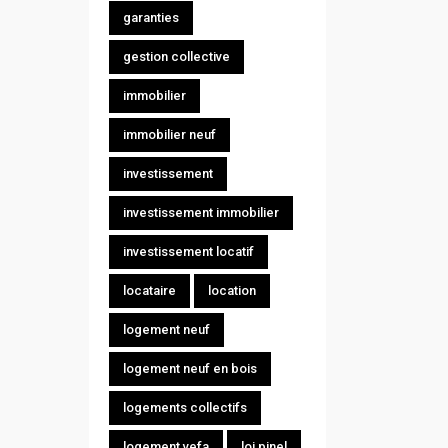
garanties
gestion collective
immobilier
immobilier neuf
investissement
investissement immobilier
investissement locatif
locataire
location
logement neuf
logement neuf en bois
logements collectifs
logement vefa
loi pinel