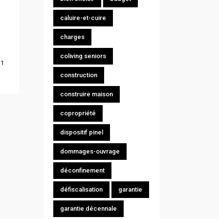
caluire-et-cuire
charges
coliving seniors
1
construction
construire maison
copropriété
dispositif pinel
dommages-ouvrage
déconfinement
défiscalisation
garantie
garantie décennale